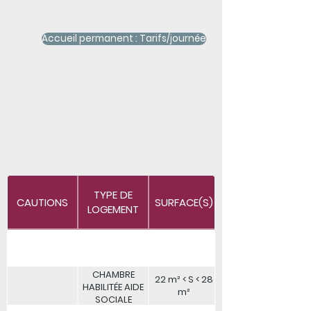
Accueil permanent : Tarifs/journée
TYPE DE
CAUTIONS
SURFACE(S)
HÉBERGEMENT
LOGEMENT
CHAMBRE
22 m² < S < 28
HABILITÉE AIDE
m²
SOCIALE