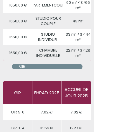
60 m² < S <66
1650,00 €
APPARTEMENTCOUPLE
m²
STUDIO POUR
1650,00 €
43 m²
COUPLE
STUDIO
33 m² < S < 44
1650,00 €
INDIVIDUEL
m²
CHAMBRE
22 m² < S < 28
1650,00 €
INDIVIDUELLE
m²
GIR
ACCUEIL DE
GIR
EHPAD 2025
JOUR 2025
GIR 5-6
7.02 €
7.02 €
GIR 3-4
16.55 €
8.27 €