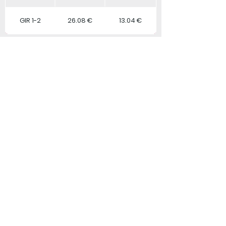
GIR 1-2
26.08 €
13.04 €
Dossier d'inscription
Nous contacter
LES REPAS INVITÉS :
14€
NOUS SITUER
9 Rue Paul Deviolaine