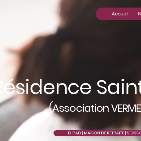
Accueil
N
Résidence Sain
(
Association VERME
EHPAD | MAISON DE RETRAITE | SOISS