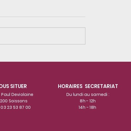
e incroyable
Les Galets Voyageurs :
nts de la
Résidents et élèves ont f
Pas. Les
place à l'inspiration et se
t montré les
sont concentrés pour
OUS SITUER
HORAIRES SECRETARIAT
 chansons qu'ils
peindre les plus beaux
ent. Les
galets voyageurs
 Paul Deviolaine
Du lundi au samedi :
200 Soissons
8h - 12h
ts ont chanté
possibles ...
: 03 23 53 87 00
14h - 18h
es du
 français.