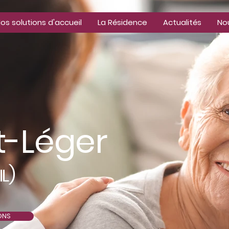
os solutions d'accueil
La Résidence
Actualités
No
t-Léger
)
IL
ONS