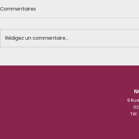
Commentaires
Rédigez un commentaire...
Les résidents suivent avec
Une matiné
assiduité les aventures
avec 6 enfa
des galets voyageurs
crèche Pas à 
!Certains prennent le soleil
enfants on
N
au bord de la mer !
gestes des
connaissai
9 Rue
02
participan
Tél 
les mélodi
patrimoine