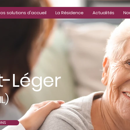
os solutions d'accueil
La Résidence
Actualités
No
t-Léger
)
IL
ONS