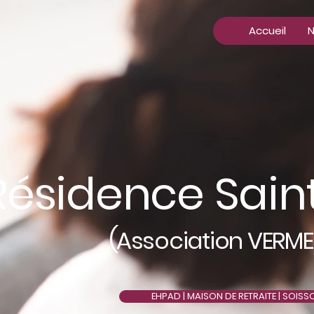
Accueil
N
Résidence Sain
(
Association VERME
EHPAD | MAISON DE RETRAITE | SOISS