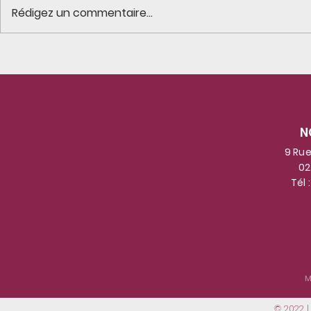
Rédigez un commentaire...
Les résidents suivent avec
Une matiné
assiduité les aventures
avec 6 enfa
des galets voyageurs
crèche Pas à 
!Certains prennent le soleil
enfants on
N
au bord de la mer !
gestes des
connaissai
9 Rue
02
participan
Tél 
les mélodi
patrimoine
M
© 2022 