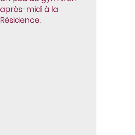
après-midi à la
Résidence.