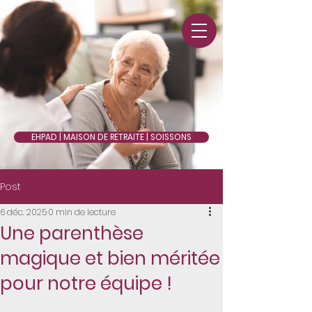
EHPAD | MAISON DE RETRAITE | SOISSONS
Post
Click here
Click here
Click here
Click here
Click here
Click here
Click here
Click here
Click here
Click here
Click here
Click here
Click here
Click here
Click here
Click here
Click here
Click here
Click here
Click here
Click here
Click here
Click here
Click here
Click here
Click here
Click here
Click here
Click here
Click here
6 déc. 2025
0 min de lecture
Une parenthèse
magique et bien méritée
pour notre équipe !