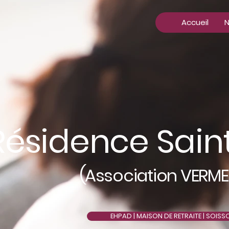
Accueil
N
Résidence Sain
(
Association VERME
EHPAD | MAISON DE RETRAITE | SOISS