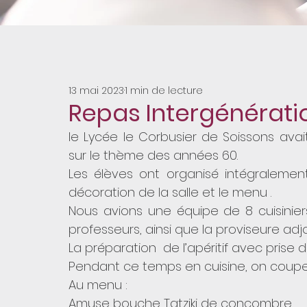
Click here
Click here
Click here
Click here
Click here
Click here
Click here
Click here
Click here
Click here
Click here
Click here
Click here
Click here
Click here
Click here
Click here
Click here
Click here
Click here
Click here
Click here
Click here
Click here
Click here
Click here
Click here
Click here
Click here
Click here
13 mai 2023
1 min de lecture
Repas Intergénérati
le Lycée le Corbusier de Soissons avai
sur le thème des années 60.
Les élèves ont organisé intégralement
décoration de la salle et le menu .
Nous avions une équipe de 8 cuisinie
professeurs, ainsi que la proviseure ad
La préparation  de l’apéritif avec pris
Pendant ce temps en cuisine, on coupe ,
Au menu :
Amuse bouche Tatziki de concombre