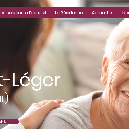
os solutions d'accueil
La Résidence
Actualités
No
t-Léger
)
IL
ONS