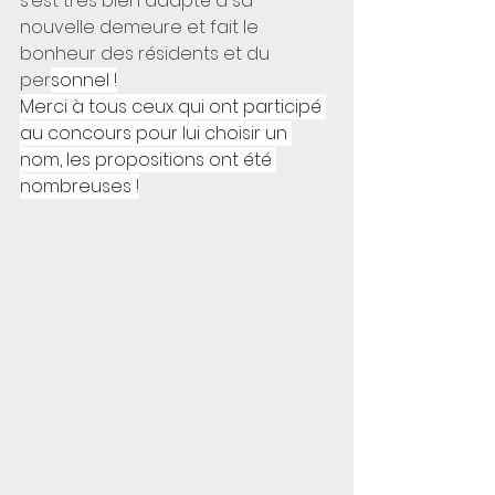
s’est très bien adapté à sa 
nouvelle demeure et fait le 
bonheur des résidents et du 
per
sonnel !
Merci à tous ceux qui ont participé 
au concours pour lui choisir un 
nom, les propositions ont été 
nombreuses !