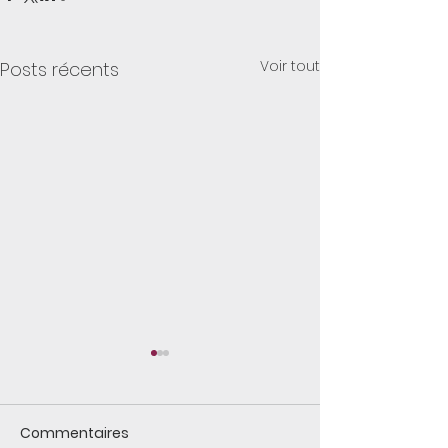
Voir tout
Posts récents
Commentaires