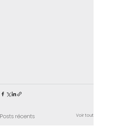
Voir tout
Posts récents