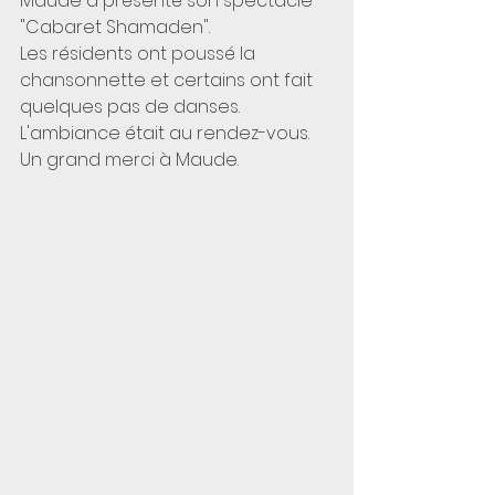
Maude a présenté son spectacle 
"Cabaret Shamaden".
Les résidents ont poussé la 
chansonnette et certains ont fait 
quelques pas de danses.
L'ambiance était au rendez-vous.
Un grand merci à Maude.