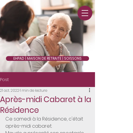
EHPAD | MAISON DE RETRAITE | SOISSONS
Post
Click here
Click here
Click here
Click here
Click here
Click here
Click here
Click here
Click here
Click here
Click here
Click here
Click here
Click here
Click here
Click here
Click here
Click here
Click here
Click here
Click here
Click here
Click here
Click here
Click here
Click here
Click here
Click here
Click here
Click here
21 oct. 2022
1 min de lecture
Après-midi Cabaret à la
Résidence
Ce samedi à la Résidence, c'était 
après-midi cabaret.