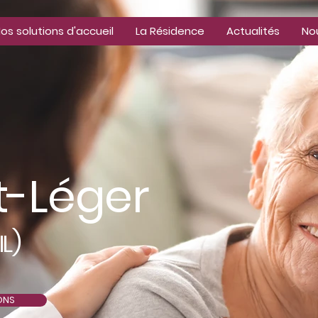
os solutions d'accueil
La Résidence
Actualités
No
t-Léger
)
IL
ONS