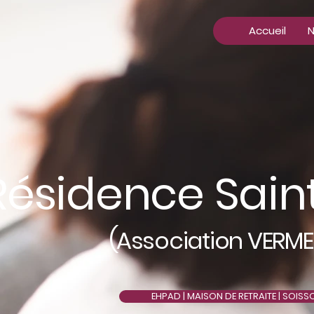
Accueil
N
Résidence Sain
(
Association VERME
EHPAD | MAISON DE RETRAITE | SOISS