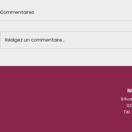
Commentaires
Rédigez un commentaire...
Les résidents suivent avec
Une matiné
assiduité les aventures
avec 6 enfa
des galets voyageurs
crèche Pas à 
!Certains prennent le soleil
enfants on
N
au bord de la mer !
gestes des
connaissai
9 Rue
02
participan
Tél 
les mélodi
patrimoine