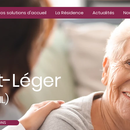
os solutions d'accueil
La Résidence
Actualités
No
t-Léger
)
IL
ONS