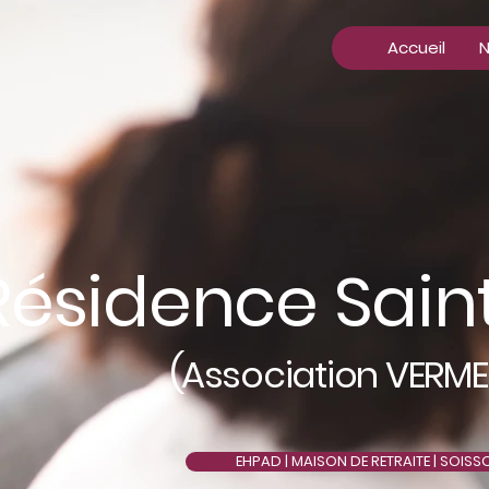
Accueil
N
Résidence Sain
(
Association VERME
EHPAD | MAISON DE RETRAITE | SOISS